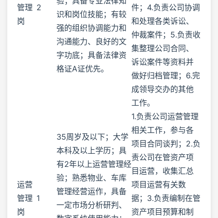
验；具备专业法律知
管理
2
件；4.负责公司协调
识和岗位技能；有较
岗
和处理各类诉讼、
强的组织协调能力和
仲裁案件；5.负责收
沟通能力、良好的文
集整理公司合同、
字功底；具备法律资
诉讼案件等资料并
格证A证优先。
做好归档管理；6.完
成领导交办的其他
工作。
1.负责公司运营管理
相关工作，参与各
35周岁及以下；大学
项目合同谈判；2.负
本科及以上学历；具
责公司在管资产项
有2年以上运营管理经
目运营，收集汇总
验；熟悉物业、车库
运营
项目运营有关数
管理经营运作，具备
管理
1
据；3.负责编制在管
一定市场分析研判、
岗
资产项目预算和制