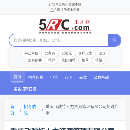
设为首页
收藏本站
立即注册
点击登录
事业单位
公务员
公检法
医疗卫生
国企
国家部委
教师
校园招聘
烟草
铁路
首页
招考信息
申论
行测
面试
公共基础
各省招聘日报
首
招考信
重庆飞驶特人力资源管理有限公司招聘启
页
息
事