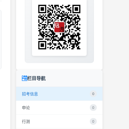
栏目导航
招考信息
0
申论
0
行测
0