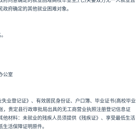
政府同意确定的就业困难高校毕业生;(七)夫妻双方无一人就业且
人民政府确定的其他就业困难对象。
名。
办公室
业失业登记证》、有效居民身份证、户口簿、毕业证书(高校毕业
3张，贵定县行政审批局出具的无工商营业执照注册登记信息证
其他材料：未就业的残疾人员须提供《残疾证》、享受最低生活
低生活保障证明原件。