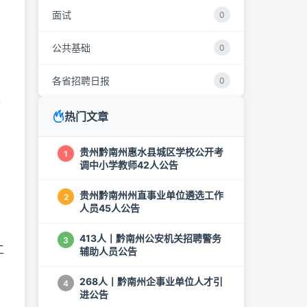
面试
0
公共基础
0
各省招聘日报
0
公
热门文章
。
贵州黔南州惠水县城区学校公开考
1
调中小学教师42人公告
贵州黔南州州直事业单位遴选工作
2
人员45人公告
413人丨黔南州公安机关招聘警务
3
工
辅助人员公告
268人丨黔南州企事业单位人才引
4
进公告