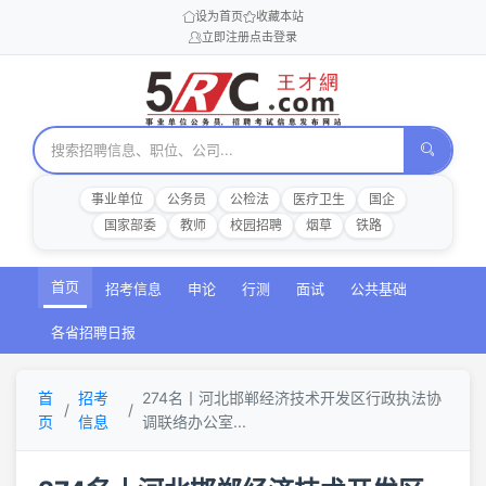
设为首页
收藏本站
立即注册
点击登录
事业单位
公务员
公检法
医疗卫生
国企
国家部委
教师
校园招聘
烟草
铁路
首页
招考信息
申论
行测
面试
公共基础
各省招聘日报
首
招考
274名丨河北邯郸经济技术开发区行政执法协
页
信息
调联络办公室...