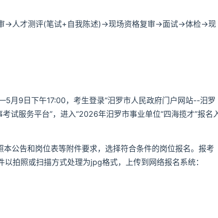
→人才测评(笔试+自我陈述)→现场资格复审→面试→体检→现
0—5月9日下午17:00，考生登录“汨罗市人民政府门户网站--汨罗
考试服务平台”，进入“2026年汨罗市事业单位“四海揽才”报名
按照本公告和岗位表等附件要求，选择符合条件的岗位报名。报考
以拍照或扫描方式处理为jpg格式，上传到网络报名系统：