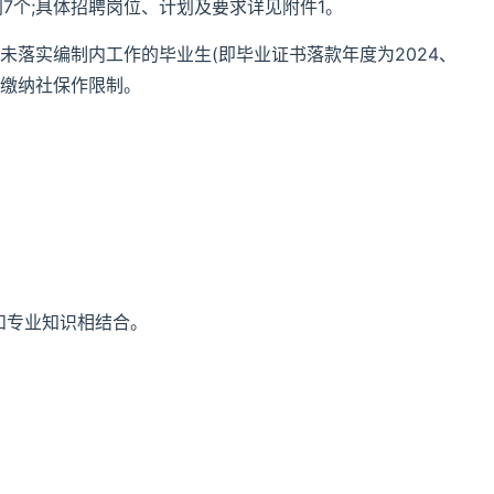
7个;具体招聘岗位、计划及要求详见附件1。
未落实编制内工作的毕业生(即毕业证书落款年度为2024、
历、缴纳社保作限制。
和专业知识相结合。