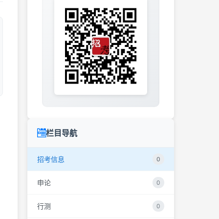
栏目导航
招考信息
0
申论
0
行测
0