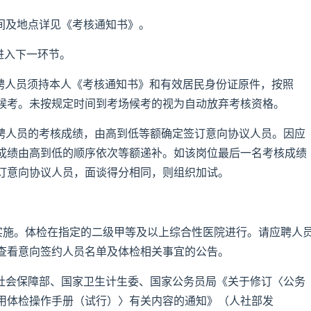
间及地点详见《考核通知书》。
得进入下一环节。
应聘人员须持本人《考核通知书》和有效居民身份证原件，按照
候考。未按规定时间到考场候考的视为自动放弃考核资格。
应聘人员的考核成绩，由高到低等额确定签订意向协议人员。因应
成绩由高到低的顺序依次等额递补。如该岗位最后一名考核成绩
订意向协议人员，面谈得分相同，则组织加试。
织实施。体检在指定的二级甲等及以上综合性医院进行。请应聘人
查看意向签约人员名单及体检相关事宜的公告。
源社会保障部、国家卫生计生委、国家公务员局《关于修订〈公务
用体检操作手册（试行）〉有关内容的通知》（人社部发