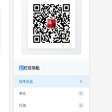
栏目导航
招考信息
0
申论
0
行测
0