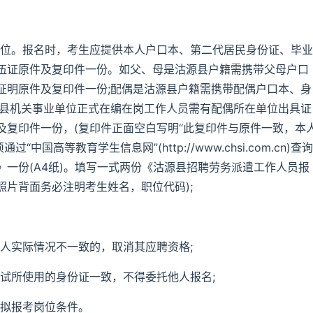
职位。报名时，考生应提供本人户口本、第二代居民身份证、毕业
伍证原件及复印件一份。如父、母是沽源县户籍需携带父母户口
证明原件及复印件一份;配偶是沽源县户籍需携带配偶户口本、身
源县机关事业单位正式在编在岗工作人员需有配偶所在单位出具证
及复印件一份，(复印件正面空白写明“此复印件与原件一致，本
国高等教育学生信息网”(http://www.chsi.com.cn)查询
一份(A4纸)。填写一式两份《沽源县招聘劳务派遣工作人员报
照片背面务必注明考生姓名，职位代码);
本人实际情况不一致的，取消其应聘资格;
面试所使用的身份证一致，不得委托他人报名;
和拟报考岗位条件。