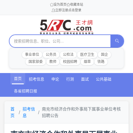
设为首页
收藏本站
立即注册
点击登录
事业单位
公务员
公检法
医疗卫生
国企
国家部委
教师
校园招聘
烟草
铁路
首页
招考信息
申论
行测
面试
公共基础
各省招聘日报
首
招考信
南充市经济合作和外事局下属事业单位考核
页
息
招聘公告