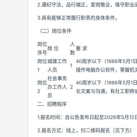
2.遵纪守法，品行端正，爱岗敬业，恪守职业
3.具有能够正常履行职责的身体条件。
（二）岗位条件
岗位
人
岗 位
要 求
序号
数
岗位
城建工作
40周岁以下（1986年5
1
1
人员
操作电脑办公软件，掌握机
社会事务
岗位
40周岁以下（1986年5
办工作人
2
2
长文案与沟通，有社工职称
员
二、招聘程序
1.报名时间：自公告发布日起至2026年5月
2.报名方式：线上，扫二维码报名（见下方）