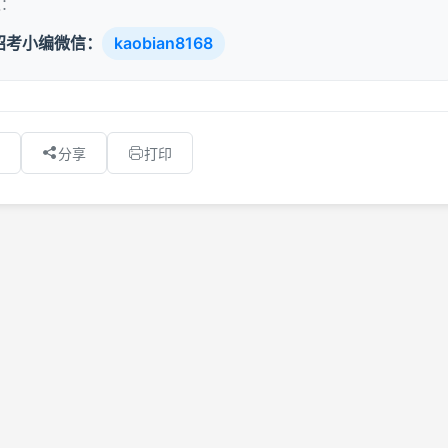
取：
招考小编微信：
kaobian8168
分享
打印