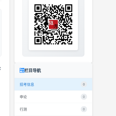
公
栏目导航
招考信息
0
申论
0
行测
0