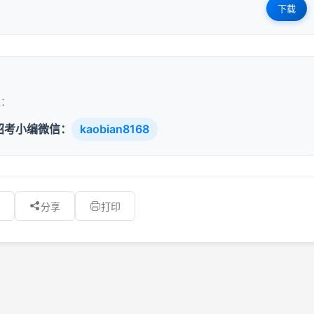
下载
取：
招考小编微信：
kaobian8168
分享
打印