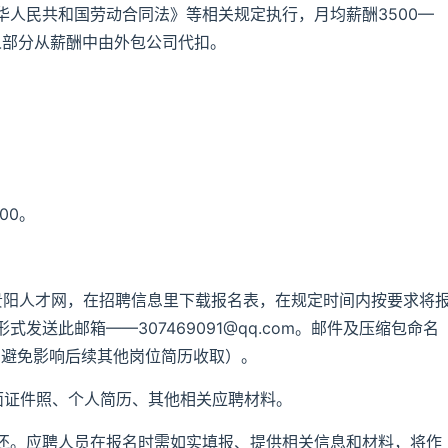
人民共和国劳动合同法》等相关规定执行，月均薪酬3500—
人部分从薪酬中由外包公司代扣。
：00。
.cn贵阳人才网，在招聘信息里下载报名表，在规定时间内按要求将
送此邮箱——307469091@qq.com。邮件及压缩包命名
，避免影响后续其他岗位简历收取）。
面证件照、个人简历、其他相关应聘材料。
还。应聘人员在报名时需如实填报、提供相关信息和材料，将作