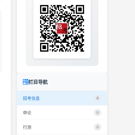
栏目导航
招考信息
0
申论
0
行测
0