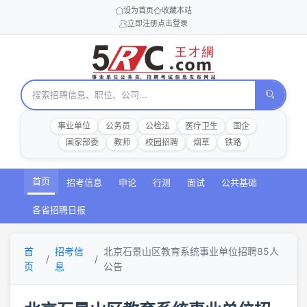
设为首页
收藏本站
立即注册
点击登录
事业单位
公务员
公检法
医疗卫生
国企
国家部委
教师
校园招聘
烟草
铁路
首页
招考信息
申论
行测
面试
公共基础
各省招聘日报
首
招考信
北京石景山区教育系统事业单位招聘85人
页
息
公告