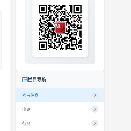
栏目导航
招考信息
0
申论
0
行测
0