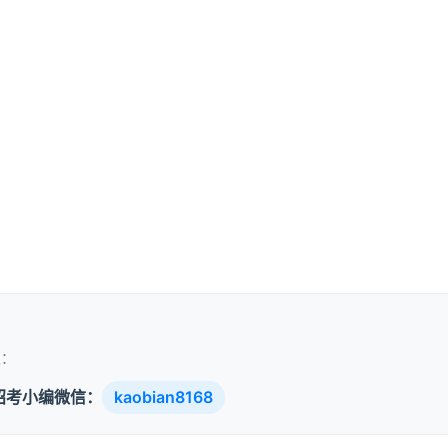
。
取：
招考小编微信：
kaobian8168