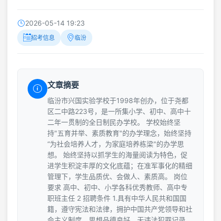
2026-05-14 19:23
招考信息
临汾
文章摘要
临汾市兴国实验学校于1998年创办，位于尧都
区二中路223号，是一所集小学、初中、高中十
二年一贯制的全日制民办学校。 学校始终坚
持"五育并举、素质教育"的办学理念，始终坚持
“为社会培养人才，为家庭培养栋梁"的办学思
想。 始终坚持以抓学生的海量阅读为特色，促
进学生积淀丰厚的文化底蕴；在准军事化的精细
管理下，学生品质优、会做人、素质高。 岗位
要求 高中、初中、小学各科优秀教师、高中专
职班主任 2 招聘条件 1.具有中华人民共和国国
籍，遵守宪法和法律，拥护中国共产党领导和社
会主义制度，思想品德良好，无违法犯罪记录，