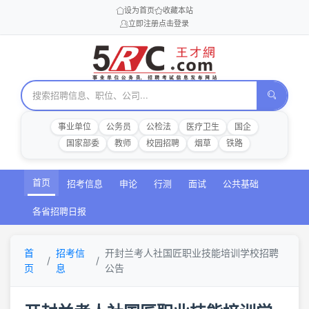
设为首页
收藏本站
立即注册
点击登录
事业单位
公务员
公检法
医疗卫生
国企
国家部委
教师
校园招聘
烟草
铁路
首页
招考信息
申论
行测
面试
公共基础
各省招聘日报
首
招考信
开封兰考人社国匠职业技能培训学校招聘
页
息
公告