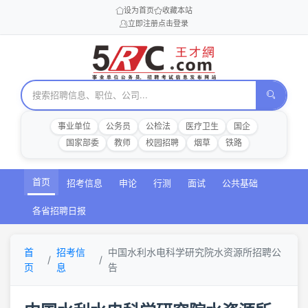
设为首页
收藏本站
立即注册
点击登录
事业单位
公务员
公检法
医疗卫生
国企
国家部委
教师
校园招聘
烟草
铁路
首页
招考信息
申论
行测
面试
公共基础
各省招聘日报
首
招考信
中国水利水电科学研究院水资源所招聘公
页
息
告