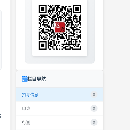
栏目导航
招考信息
0
申论
0
等
行测
0