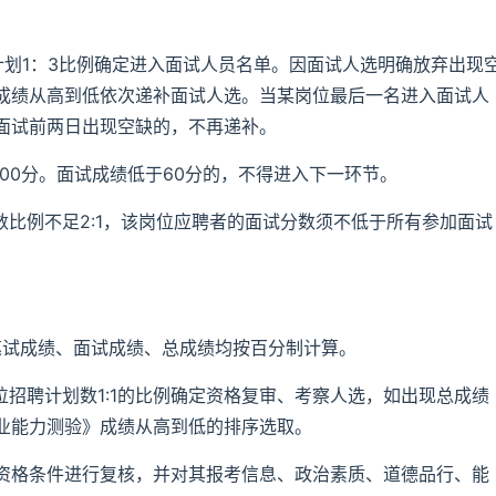
计划1：3比例确定进入面试人员名单。因面试人选明确放弃出现
成绩从高到低依次递补面试人选。当某岗位最后一名进入面试人
面试前两日出现空缺的，不再递补。
100分。面试成绩低于60分的，不得进入下一环节。
数比例不足2:1，该岗位应聘者的面试分数须不低于所有参加面试
%；笔试成绩、面试成绩、总成绩均按百分制计算。
位招聘计划数1:1的比例确定资格复审、考察人选，如出现总成绩
业能力测验》成绩从高到低的排序选取。
资格条件进行复核，并对其报考信息、政治素质、道德品行、能