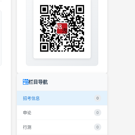
栏目导航
招考信息
0
申论
0
行测
0