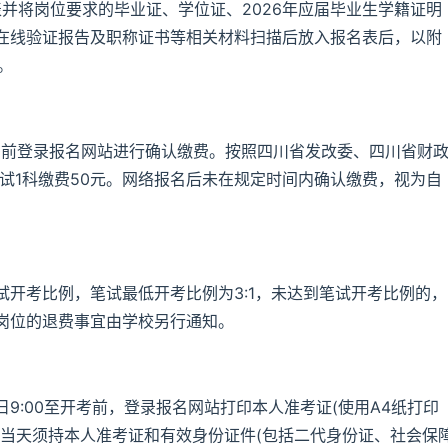
表并将岗位要求的毕业证、学位证、2026年应届毕业生学籍证明
在线验证报告及职称证书等相关材料扫描后放入报名表后，以附
。
7:00前登录报名网站进行确认缴费。按照四川省发改委、四川省财
笔试1科缴费50元。网络报名后未在规定时间内确认缴费，视为自
。
开考比例，笔试最低开考比例为3:1，未达到笔试开考比例的，
岗位的退费事宜由学校另行通知。
日9:00至开考前，登录报名网站打印本人准考证(使用A4纸打印
试当天须持本人准考证和有效身份证件(包括二代身份证、社会保