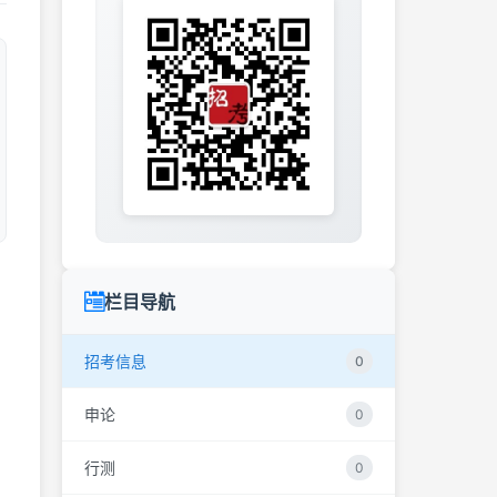
栏目导航
招考信息
0
申论
0
行测
0