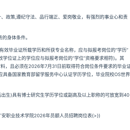
针、政策,遵纪守法、品行端正、爱岗敬业，有强烈的事业心和责
责的身体条件。
人有效毕业证所载学历和所获专业名称，应与拟报考岗位的“学历”
效学位证上的学位应与拟报考岗位的“学位”资格要求相符)。其
料，且必须在2026年7月31日前取得符合岗位条件要求的毕业
应具备国家教育部留学服务中心认证学历学位，毕业院校OS世界
2日后出生)具有博士研究生学历学位或副高及以上职称的可放宽到40
广安职业技术学院2026年员额人员招聘岗位表{>})