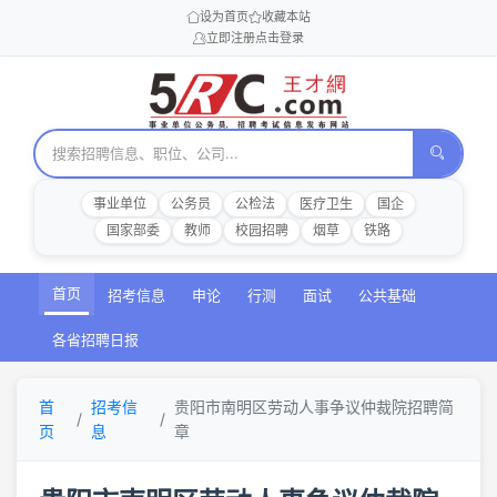
设为首页
收藏本站
立即注册
点击登录
事业单位
公务员
公检法
医疗卫生
国企
国家部委
教师
校园招聘
烟草
铁路
首页
招考信息
申论
行测
面试
公共基础
各省招聘日报
首
招考信
贵阳市南明区劳动人事争议仲裁院招聘简
页
息
章