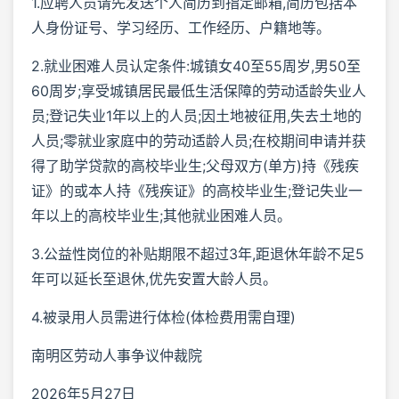
1.应聘人员请先发送个人简历到指定邮箱,简历包括本
人身份证号、学习经历、工作经历、户籍地等。
2.就业困难人员认定条件:城镇女40至55周岁,男50至
60周岁;享受城镇居民最低生活保障的劳动适龄失业人
员;登记失业1年以上的人员;因土地被征用,失去土地的
人员;零就业家庭中的劳动适龄人员;在校期间申请并获
得了助学贷款的高校毕业生;父母双方(单方)持《残疾
证》的或本人持《残疾证》的高校毕业生;登记失业一
年以上的高校毕业生;其他就业困难人员。
3.公益性岗位的补贴期限不超过3年,距退休年龄不足5
年可以延长至退休,优先安置大龄人员。
4.被录用人员需进行体检(体检费用需自理)
南明区劳动人事争议仲裁院
2026年5月27日