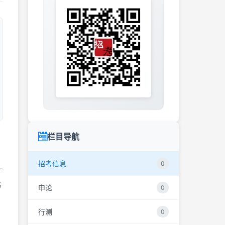
栏目导航
招考信息
0
广
书
申论
0
行测
0