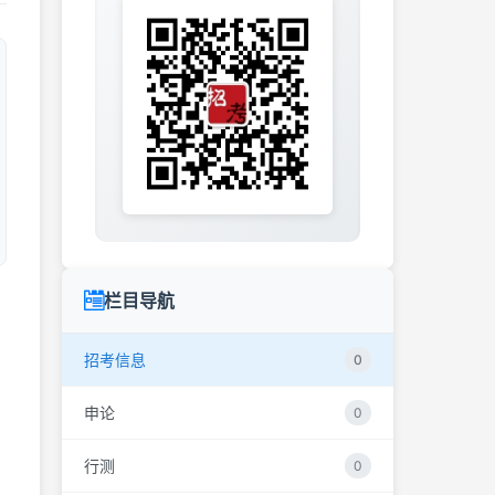
栏目导航
招考信息
0
申论
0
行测
0