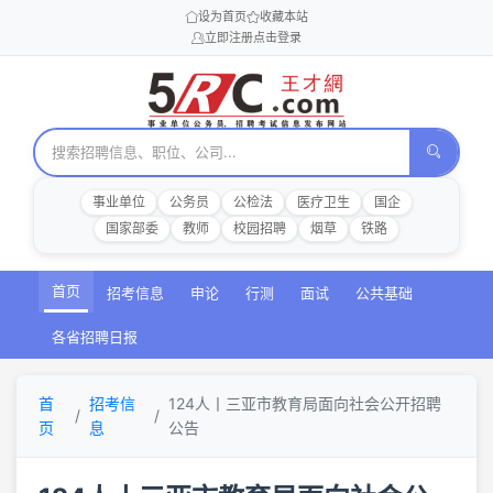
设为首页
收藏本站
立即注册
点击登录
事业单位
公务员
公检法
医疗卫生
国企
国家部委
教师
校园招聘
烟草
铁路
首页
招考信息
申论
行测
面试
公共基础
各省招聘日报
首
招考信
124人丨三亚市教育局面向社会公开招聘
页
息
公告