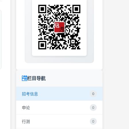
栏目导航
招考信息
0
申论
0
行测
0