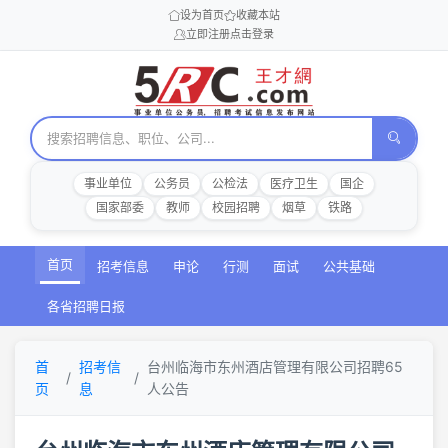
设为首页
收藏本站
立即注册
点击登录
事业单位
公务员
公检法
医疗卫生
国企
国家部委
教师
校园招聘
烟草
铁路
首页
招考信息
申论
行测
面试
公共基础
各省招聘日报
首
招考信
台州临海市东州酒店管理有限公司招聘65
页
息
人公告