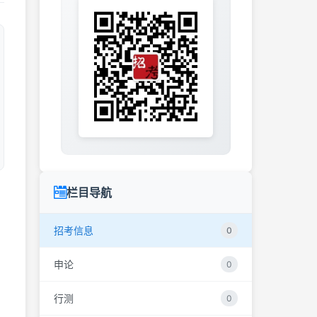
栏目导航
招考信息
0
申论
0
行测
0