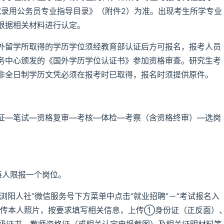
试录用公务员专业指导目录》（附件2）为准。出现考生所学专业
根据相关材料进行认定。
外留学所取得的学历学位须经教育部认证后方可报名，报考人员
务中心颁发的《国外学历学位认证书》参加资格审查。研究生考
非全日制学历文凭必须在报考时已取得，报名时须提供原件。
证—笔试—资格复审—考核—体检—考察（含资格终审）—选岗
每人限报一个岗位。
“浏阳人社”微信服务号下方菜单中点击“就业招聘”－“考试报名入
上传本人照片，按要求填写相关信息，上传①身份证（正反面）