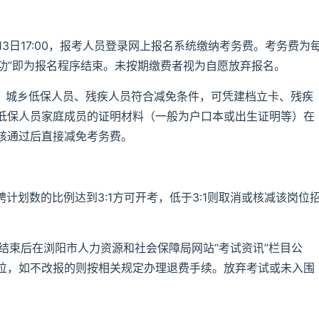
6月13日17:00，报考人员登录网上报名系统缴纳考务费。考务费为
成功”即为报名程序结束。未按期缴费者视为自愿放弃报名。
员、城乡低保人员、残疾人员符合减免条件，可凭建档立卡、残疾
低保人员家庭成员的证明材料（一般为户口本或出生证明等）在
核通过后直接减免考务费。
聘计划数的比例达到3:1方可开考，低于3:1则取消或核减该岗位
费结束后在浏阳市人力资源和社会保障局网站“考试资讯”栏目公
位，如不改报的则按相关规定办理退费手续。放弃考试或未入围