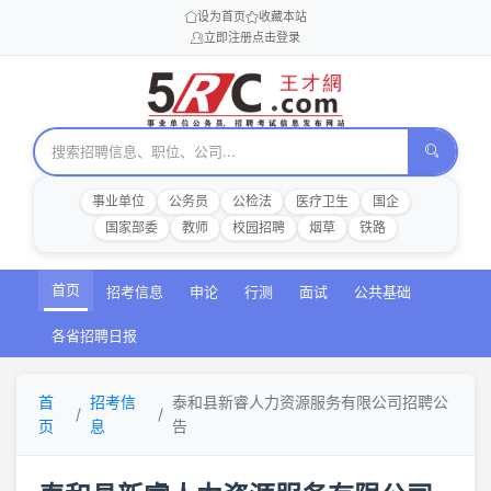
设为首页
收藏本站
立即注册
点击登录
事业单位
公务员
公检法
医疗卫生
国企
国家部委
教师
校园招聘
烟草
铁路
首页
招考信息
申论
行测
面试
公共基础
各省招聘日报
首
招考信
泰和县新睿人力资源服务有限公司招聘公
页
息
告