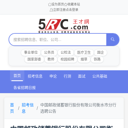
设为首页
收藏本站
立即注册
点击登录
事业单位
公务员
公检法
医疗卫生
国企
国家部委
教师
校园招聘
烟草
铁路
首页
招考信息
申论
行测
面试
公共基础
各省招聘日报
首
招考信
中国邮政储蓄银行股份有限公司衡水市分行
页
息
选聘公告