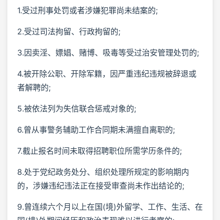
1.受过刑事处罚或者涉嫌犯罪尚未结案的;
2.受过司法拘留、行政拘留的;
3.因卖淫、嫖娼、赌博、吸毒等受过治安管理处罚的;
4.被开除公职、开除军籍，因严重违纪违规被辞退或
者解聘的;
5.被依法列为失信联合惩戒对象的;
6.曾从事警务辅助工作合同期未满擅自离职的;
7.截止报名时间未取得招聘职位所需学历条件的;
8.处于党纪政务处分、组织处理所规定的影响期内
的，涉嫌违纪违法正在接受审查尚未作出结论的;
9.曾连续六个月以上在国(境)外留学、工作、生活、在