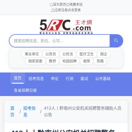
设为首页
收藏本站
立即注册
点击登录
事业单位
公务员
公检法
医疗卫生
国企
国家部委
教师
校园招聘
烟草
铁路
首页
招考信息
申论
行测
面试
公共基础
各省招聘日报
首
招考信
413人丨黔南州公安机关招聘警务辅助人员
页
息
公告