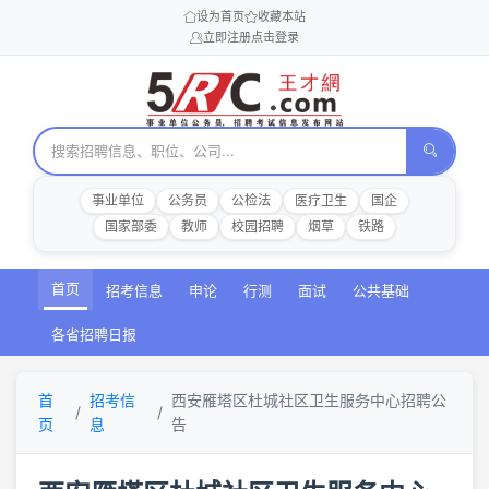
设为首页
收藏本站
立即注册
点击登录
事业单位
公务员
公检法
医疗卫生
国企
国家部委
教师
校园招聘
烟草
铁路
首页
招考信息
申论
行测
面试
公共基础
各省招聘日报
首
招考信
西安雁塔区杜城社区卫生服务中心招聘公
页
息
告