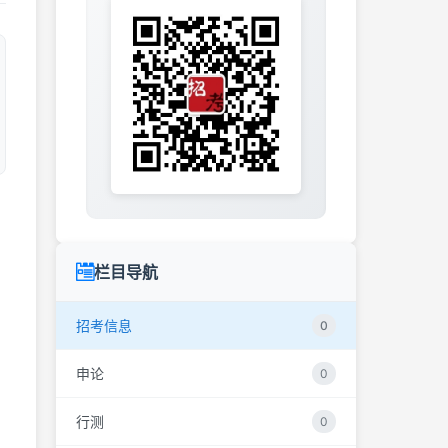
栏目导航
招考信息
0
申论
0
行测
0