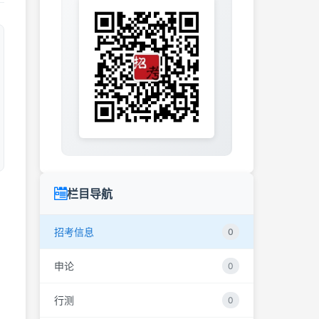
栏目导航
招考信息
0
申论
0
行测
0