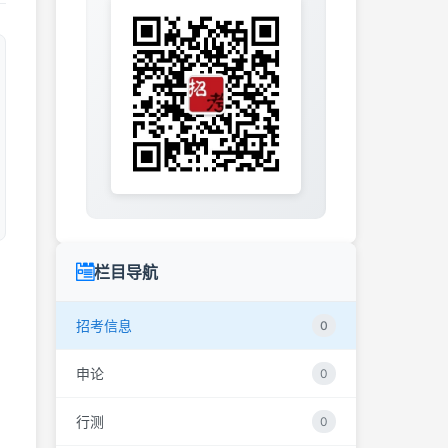
栏目导航
招考信息
0
申论
0
行测
0