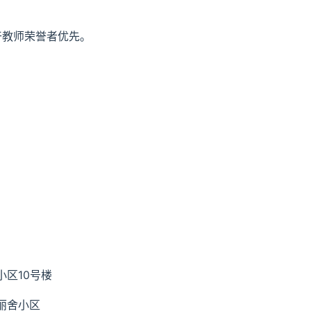
干教师荣誉者优先。
区10号楼
丽舍小区