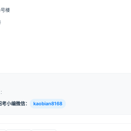
3号楼
号
取：
招考小编微信：
kaobian8168