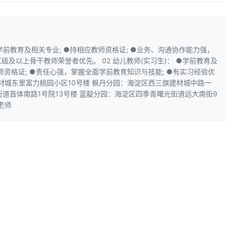
，学前教育及相关专业; ●持相应教师资格证; ●业务、沟通协作能力强，
级及以上骨干教师荣誉者优先。 02 幼儿教师(实习生)： ●学前教育及
师资格证; ●责任心强，掌握全面学前教育知识与技能; ●有实习经验优
材城东里富力桃园小区10号楼 枫丹分园：海淀区西三旗建材城中路一
道首体南路1号院13号楼 蓝靛分园：海淀区四季青曙光街道远大南街9
刘老师