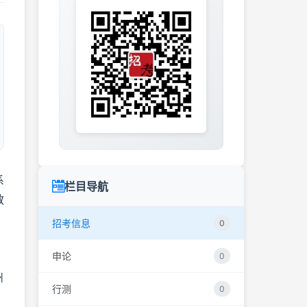
系
栏目导航
教
招考信息
0
申论
0
州
行测
0