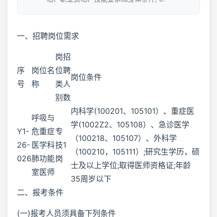
一、招聘岗位需求
岗
招
序
岗位名
位
聘
岗位条件
号
称
类
人
别
数
内科学(100201、105101）、重症医
呼吸与
学(1002Z2、105108）、急诊医学
Y1-
危重症
专
（100218、105107）、外科学
26-
医学科
技
1
（100210，105111）;研究生学历，硕
026
肺功能
岗
士及以上学位;取得医师资格证;年龄
室医师
35周岁以下
二、报考条件
(一)报考人员须具备下列条件