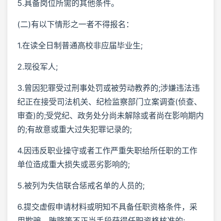
5.具备岗位所需的其他条件。
(二)有以下情形之一者不得报名：
1.在读全日制普通高校非应届毕业生;
2.现役军人;
3.曾因犯罪受过刑事处罚或被劳动教养的;涉嫌违法违
纪正在接受司法机关、纪检监察部门立案调查(侦查、
审查)的;受党纪、政务处分尚未解除或者尚在影响期内
的;有故意或重大过失犯罪记录的;
4.因违反职业操守或者工作严重失职给所任职的工作
单位造成重大损失或恶劣影响的;
5.被列为失信联合惩戒名单的人员的;
6.提交虚假申请材料或明知不具备任职资格条件，采
用欺骗、贿赂等不正当手段获得任职资格核准的;