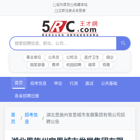
设为首页
收藏本站
立即注册
点击登录
事业单位
公务员
公检法
医疗卫生
国企
国家部委
教师
校园招聘
烟草
铁路
首页
招考信息
申论
行测
面试
公共基础
各省招聘日报
首
招考信
湖北恩施州宣恩城市发展集团有限公司招
页
息
聘公告