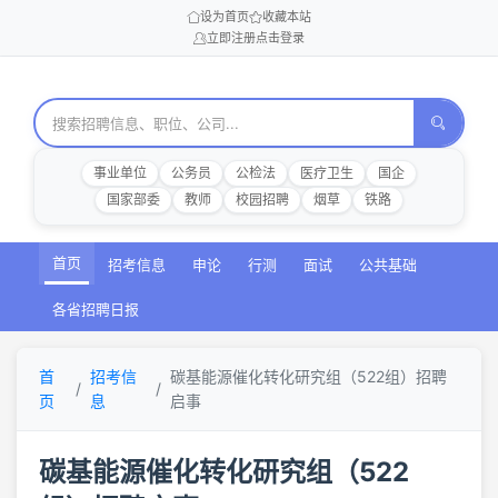
设为首页
收藏本站
立即注册
点击登录
事业单位
公务员
公检法
医疗卫生
国企
国家部委
教师
校园招聘
烟草
铁路
首页
招考信息
申论
行测
面试
公共基础
各省招聘日报
首
招考信
碳基能源催化转化研究组（522组）招聘
页
息
启事
碳基能源催化转化研究组（522