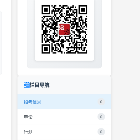
栏目导航
招考信息
0
申论
0
行测
0