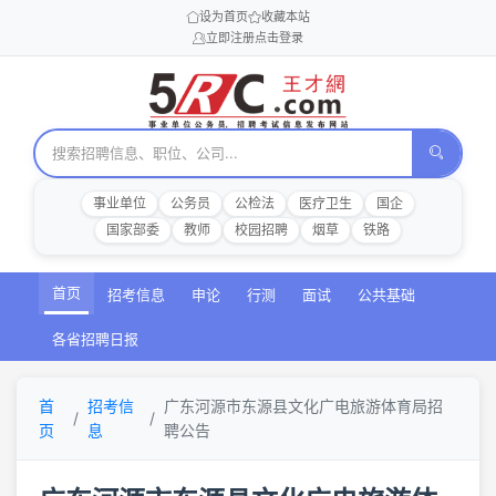
设为首页
收藏本站
立即注册
点击登录
事业单位
公务员
公检法
医疗卫生
国企
国家部委
教师
校园招聘
烟草
铁路
首页
招考信息
申论
行测
面试
公共基础
各省招聘日报
首
招考信
广东河源市东源县文化广电旅游体育局招
页
息
聘公告