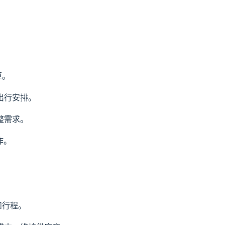
算。
出行安排。
整需求。
作。
和行程。