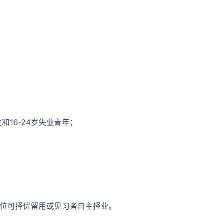
。
和16-24岁失业青年；
，单位可择优留用或见习者自主择业。