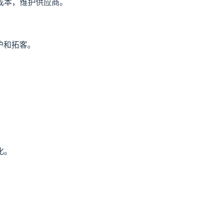
成本，维护供应商。
。
护和拓客。
。
。
化。
。