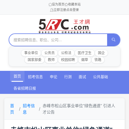
设为首页
收藏本站
立即注册
点击登录
事业单位
公务员
公检法
医疗卫生
国企
国家部委
教师
校园招聘
烟草
铁路
首页
招考信息
申论
行测
面试
公共基础
各省招聘日报
首
招考信
赤峰市松山区事业单位“绿色通道” 引进人
页
息
才公告