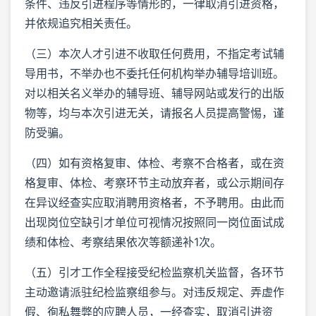
条件、违反引进程序等情形的，一律取消引进资格，
并依规追究相关责任。
（三）本次人才引进不收取任何费用，不指定考试辅
导用书，不举办也不委托任何机构举办辅导培训班。
对以相关名义举办的辅导班、辅导网站或发行的出版
物等，均与本次引进无关，请报名人员提高警惕，谨
防受骗。
（四）如有资格复审、体检、考察不合格者，或在资
格复审、体检、考察环节主动放弃者，或公示期间存
在异议经查实应取消聘用资格者，不予聘用。由此而
出现岗位空缺引才单位可视情况按照同一岗位面试成
绩和体检、考察结果依次等额递补1次。
（五）引才工作全程接受纪检监察机关监督，各环节
主动邀请派驻纪检监察组参与。对违反规定、弄虚作
假、徇私舞弊的应聘人员，一经查实，取消引进资