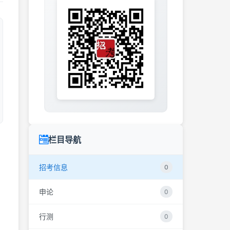
栏目导航
招考信息
0
申论
0
行测
0