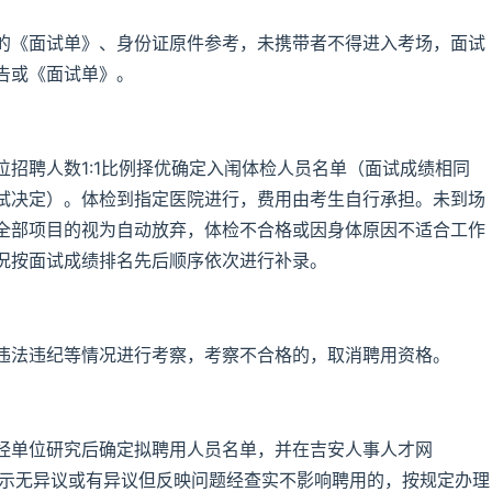
的《面试单》、身份证原件参考，未携带者不得进入考场，面试
告或《面试单》。
招聘人数1:1比例择优确定入闱体检人员名单（面试成绩相同
试决定）。体检到指定医院进行，费用由考生自行承担。未到场
全部项目的视为自动放弃，体检不合格或因身体原因不适合工作
况按面试成绩排名先后顺序依次进行补录。
违法违纪等情况进行考察，考察不合格的，取消聘用资格。
经单位研究后确定拟聘用人员名单，并在吉安人事人才网
作日。对公示无异议或有异议但反映问题经查实不影响聘用的，按规定办理