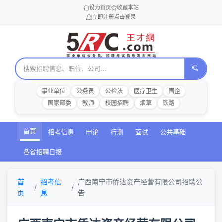
设为首页
收藏本站
立即注册
点击登录
事业单位
公务员
公检法
医疗卫生
国企
国家部委
教师
校园招聘
烟草
铁路
首页
招考信息
申论
行测
面试
公共基础
各省招聘日报
首
招考信
广西南宁市侨达资产经营有限公司招聘公
页
息
告