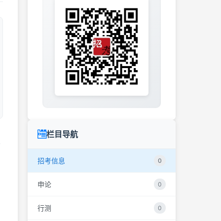
栏目导航
关
招考信息
0
申论
0
行测
0