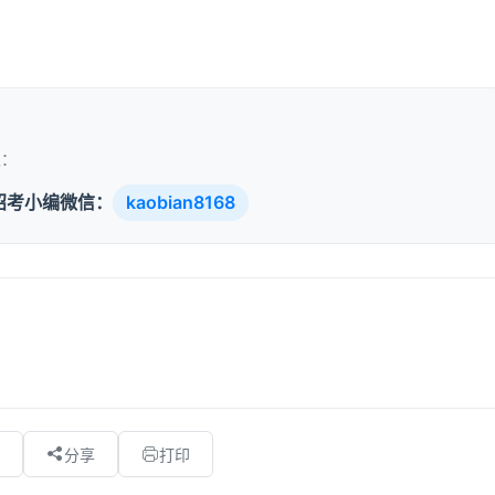
取：
招考小编微信：
kaobian8168
分享
打印