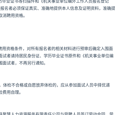
学历毕业证书等扫描件和《机关事业单位编外工作人员报名登记
.com。报名者必须保证真实、准确地提供本人信息及证明资料，准确
取消聘用资格。
据聘用资格条件，对所有报名者的相关材料进行预审后确定入围面
面试者请持居民身份证、学历毕业证书原件和《机关事业单位编
围面试者，不再另行通知。
选。体检不合格或自愿放弃体检的，应从参加面试人员中择优递
检费用自理。
县聚慧人力资源服务有限责任公司与受聘人员签订劳动合同，劳