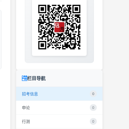
栏目导航
招考信息
0
申论
0
行测
0