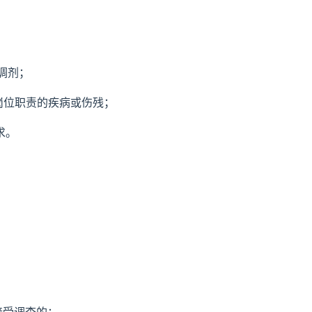
调剂；
岗位职责的疾病或伤残；
求。
；