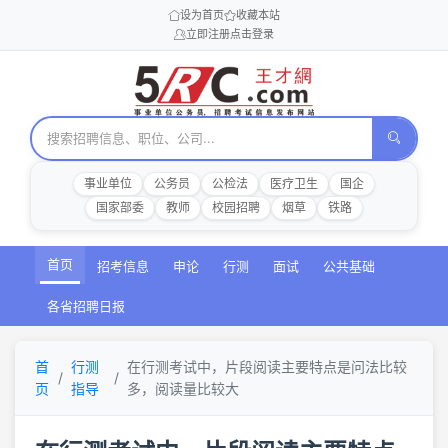
设为首页
收藏本站
立即注册
点击登录
事业单位
公务员
公检法
医疗卫生
国企
国家部委
教师
校园招聘
烟草
铁路
首页
招考信息
申论
行测
面试
公共基础
各省招聘日报
首
行测
在行测考试中，片段阅读主要特点是问法比较
页
指导
多，阅读量比较大