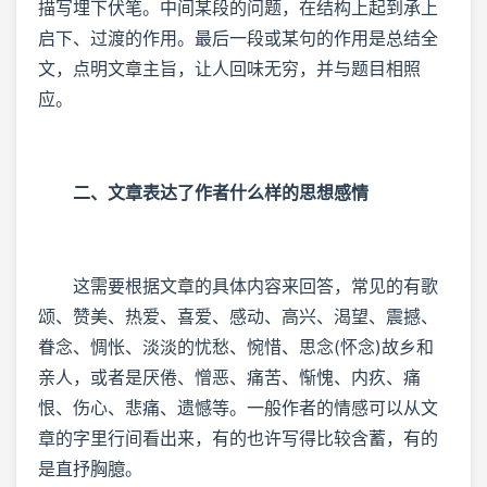
描写埋下伏笔。中间某段的问题，在结构上起到承上
启下、过渡的作用。最后一段或某句的作用是总结全
文，点明文章主旨，让人回味无穷，并与题目相照
应。
二、文章表达了作者什么样的思想感情
这需要根据文章的具体内容来回答，常见的有歌
颂、赞美、热爱、喜爱、感动、高兴、渴望、震撼、
眷念、惆怅、淡淡的忧愁、惋惜、思念(怀念)故乡和
亲人，或者是厌倦、憎恶、痛苦、惭愧、内疚、痛
恨、伤心、悲痛、遗憾等。一般作者的情感可以从文
章的字里行间看出来，有的也许写得比较含蓄，有的
是直抒胸臆。