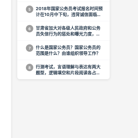
要得分
2018年国家公务员考试报名时间预
5
计在10月中下旬，违背诚信面临重
罚
甘肃省加大对各级人民政府和公务
6
员失信行为的惩处和曝光力度，追
究责任
什么是国家公务员？国家公务员的
7
范围是什么？由谁组织领导工作？
行测考试，言语理解与表达有两大
8
题型，逻辑填空和片段阅读各占据
半壁江山