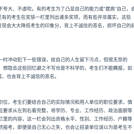
不夸大、不虚吹。有的考生为了凸显自己的能力或“拔高”自己，
，还有的考生在奖惩一栏里列出诸多奖项，而有些并非属实，这些
位发现会大大降低考生的印象分，背上不诚信的恶名，损坏自己的
一时冲动犯下一些错误，给自己的人生留下污点，但很无奈的
，想隐去这些回忆避之不写也是不科学的，考生们不能瞒报，如
报，也会背上不诚信的恶名。
职位，考生们要结合自己的实际情况和用人单位的职位要求，慎
位要求从左到右看完整，将学历、专业、工作经历、政治面貌等
栏里的内容，这一栏会列出资格水平、性别、工作经历、户籍等
然报考，即便是自己无心之失，也会让招录单位误以为是考生不