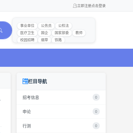
立即注册
点击登录
事业单位
公务员
公检法
医疗卫生
国企
国家部委
教师
校园招聘
烟草
铁路
栏目导航
招考信息
0
信
申论
0
行测
0