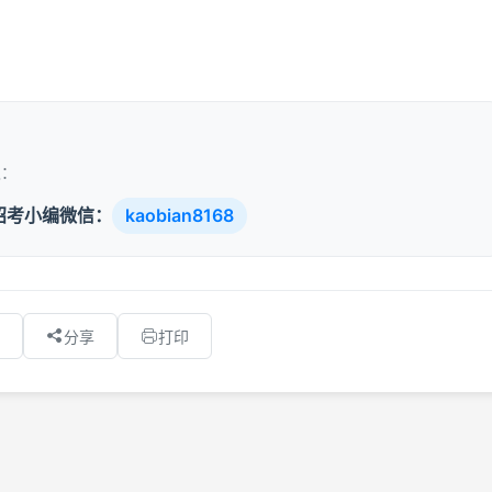
。
取：
招考小编微信：
kaobian8168
分享
打印