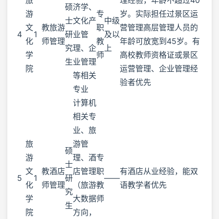
硕
济学、
游
专
岁。实际担任过景区运
士
文化产
中级
文
教
旅游
职
营管理高层管理人员的
4
1
研
业管
及以
化
师
管理
教
年龄可放宽到45岁。有
究
理、企
上
学
师
高校教师资格证或景区
生
业管理
院
运营管理、企业管理经
等相关
验者优先
专业
计算机
相关专
业、旅
旅
游管
硕
游
理、酒
专
士
文
教
酒店
店管理
职
有酒店从业经验，能双
5
1
研
——
化
师
管理
（旅游
教
语教学者优先
究
学
大数据
师
生
院
方向，