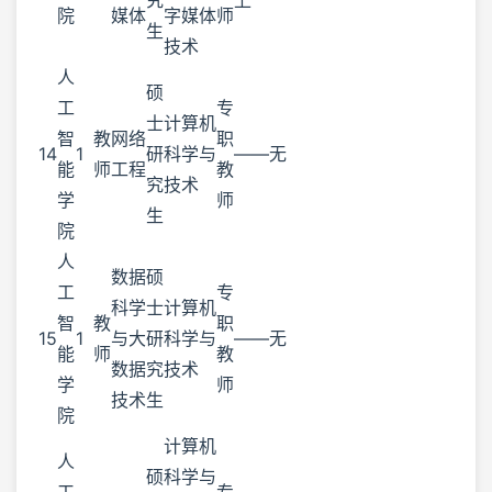
院
媒体
字媒体
师
生
技术
人
硕
工
专
士
计算机
智
教
网络
职
14
1
研
科学与
——
无
能
师
工程
教
究
技术
学
师
生
院
人
数据
硕
工
专
科学
士
计算机
智
教
职
15
1
与大
研
科学与
——
无
能
师
教
数据
究
技术
学
师
技术
生
院
计算机
人
硕
科学与
工
专