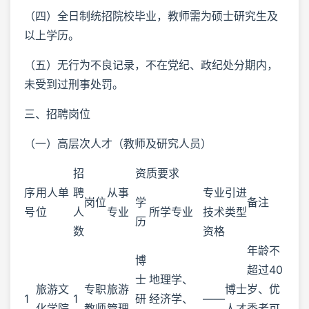
（四）全日制统招院校毕业，教师需为硕士研究生及
以上学历。
（五）无行为不良记录，不在党纪、政纪处分期内，
未受到过刑事处罚。
三、招聘岗位
（一）高层次人才（教师及研究人员）
招
资质要求
序
用人单
聘
从事
专业
引进
岗位
学
备注
号
位
人
专业
所学专业
技术
类型
历
数
资格
年龄不
博
超过40
士
地理学、
旅游文
专职
旅游
博士
岁、优
1
1
研
经济学、
——
化学院
教师
管理
人才
秀者可