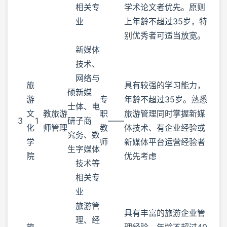
相关专
学术论文者优先。原则
业
上年龄不超过35岁，特
别优秀者可适当放宽。
新媒体
技术、
网络与
旅
具有较强的学习能力，
硕
新媒
游
专
年龄不超过35岁。熟悉
士
体、电
文
教
旅游
职
旅游管理同时掌握新媒
3
1
研
子商
——
化
师
管理
教
体技术、有企业经验或
究
务、数
学
师
新媒体平台运营经验者
生
字媒体
院
优先考虑
技术等
相关专
业
旅游管
具有丰富的旅游企业管
理、经
旅
理经验，年龄不超过40