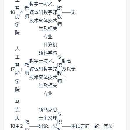
数字
士
技术、
智
教
职
16
4
媒体
研
数字媒
——
无
能
师
教
技术
究
体技术
学
师
生
及相关
院
专业
计算机
人
硕
科学与
工
专
数字
士
技术、
副高
智
教
职
17
1
媒体
研
数字媒
及以
无
能
师
教
技术
究
体技术
上
学
师
生
及相关
院
专业
马
克
硕
马克思
专
思
士
主义理
教
职
18
主
2
——
研
论、思
——
本硕方向一致、党员
师
教