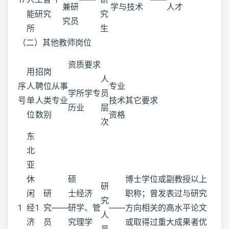
兼研
学与技术
人才
能研究
究
究员
所
生
（二）其他教师岗位
资质要求
用
招
岗
人
序
人
聘
位
从事
专业
学
所学专
员
号
单
人
类
专业
技术
其它要求
历
业
层
位
数
别
资格
次
东
北
亚
休
硕
博士学位或副教授以上
研
闲
研
士
经济
职称；曾发表过与研究
究
1
经
1
究
——
研
学、管
——
方向相关的高水平论文
人
济
员
究
理学
或取得过重大成果者优
员