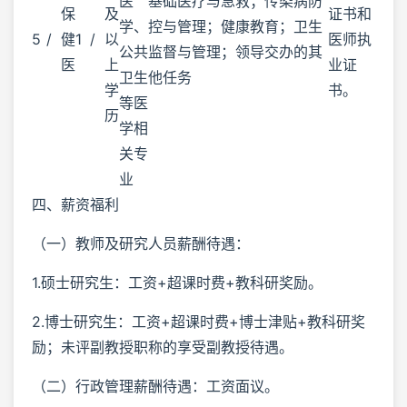
医
基础医疗与急救；传染病防
保
及
证书和
学、
控与管理；健康教育；卫生
5
/
健
1
/
以
医师执
公共
监督与管理；领导交办的其
医
上
业证
卫生
他任务
学
书。
等医
历
学相
关专
业
四、薪资福利
（一）教师及研究人员薪酬待遇：
1.硕士研究生：工资+超课时费+教科研奖励。
2.博士研究生：工资+超课时费+博士津贴+教科研奖
励；未评副教授职称的享受副教授待遇。
（二）行政管理薪酬待遇：工资面议。