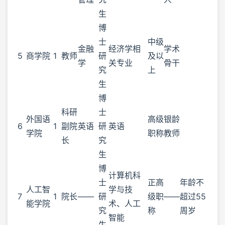
生
博
士
中级
金融
经济学相
学术
5
商学院
1
教师
研
及以
学
关专业
骨干
究
上
生
博
科研
士
外国语
高级
银龄
6
1
副院
英语
研
英语
学院
职称
教师
长
究
生
博
计算机科
士
正高
年龄不
人工智
学与技
7
1
院长
——
研
级职
——
超过55
能学院
术、人工
究
称
周岁
智能
生