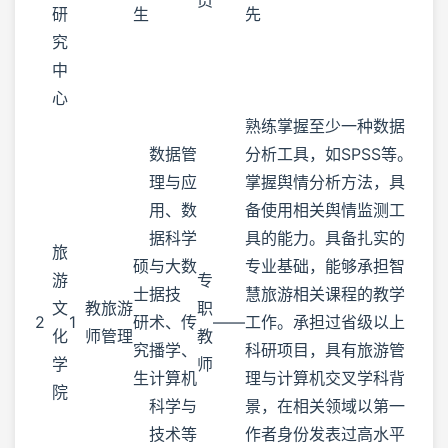
研
生
先
究
中
心
熟练掌握至少一种数据
数据管
分析工具，如SPSS等。
理与应
掌握舆情分析方法，具
用、数
备使用相关舆情监测工
据科学
具的能力。具备扎实的
旅
硕
与大数
专业基础，能够承担智
游
专
士
据技
慧旅游相关课程的教学
文
教
旅游
职
2
1
研
术、传
——
工作。承担过省级以上
化
师
管理
教
究
播学、
科研项目，具有旅游管
学
师
生
计算机
理与计算机交叉学科背
院
科学与
景，在相关领域以第一
技术等
作者身份发表过高水平