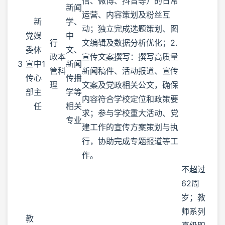
信、微博、抖音等）的日常
新闻
运营、内容策划及粉丝互
新
学、
动；独立完成选题策划、图
党
媒
中
行
文编辑及数据分析优化；2.
委
体
文、
政
本
宣传文案撰写：撰写高质量
3
宣
中
1
新闻
管
科
新闻稿件、活动报道、宣传
传
心
传播
理
文案及党政相关公文，确保
部
主
学等
内容符合学校定位和政策要
任
相关
求；参与学校重大活动、党
专业
建工作的宣传方案策划与执
行，协助完成专题报道等工
作。
不超过
62周
岁；教
师系列
教