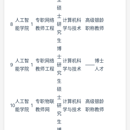
硕
士
人工智
专职
网络
计算机科
高级
银龄
8
1
研
能学院
教师
工程
学与技术
职称
教师
究
生
博
士
人工智
专职
网络
计算机科
博士
9
1
研
——
能学院
教师
工程
学与技术
人才
究
生
硕
士
人工智
专职
物联
计算机科
高级
银龄
10
1
研
能学院
教师
网
学与技术
职称
教师
究
生
博