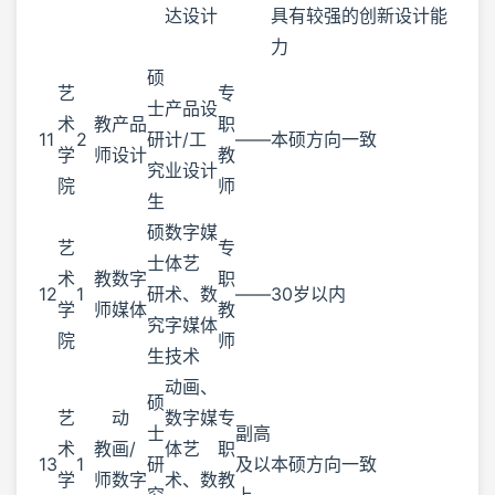
达设计
具有较强的创新设计能
力
硕
艺
专
士
产品设
术
教
产品
职
11
2
研
计/工
——
本硕方向一致
学
师
设计
教
究
业设计
院
师
生
硕
数字媒
艺
专
士
体艺
术
教
数字
职
12
1
研
术、数
——
30岁以内
学
师
媒体
教
究
字媒体
院
师
生
技术
动画、
硕
艺
动
数字媒
专
士
副高
术
教
画/
体艺
职
13
1
研
及以
本硕方向一致
学
师
数字
术、数
教
究
上