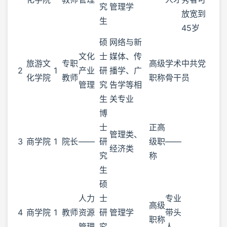
究
管理学
放宽到
生
45岁
硕
网络与新
文化
士
媒体、传
旅游文
专职
高级
学术
中共党
2
1
产业
研
播学、广
化学院
教师
职称
骨干
员
管理
究
告学等相
生
关专业
博
士
正高
管理类、
3
商学院
1
院长
——
研
级职
——
经济类
究
称
生
硕
人力
士
专业
高级
4
商学院
1
教师
资源
研
管理学
带头
职称
管理
究
人