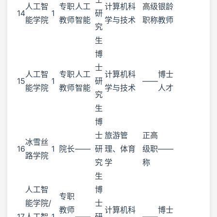
人工智
专职
人工
计算机科
高级
银龄
14
1
研
能学院
教师
智能
学与技术
职称
教师
究
生
博
士
人工智
专职
人工
计算机科
博士
15
1
研
——
能学院
教师
智能
学与技术
人才
究
生
博
士
旅游管
正高
冰雪丝
16
1
院长
——
研
理、体育
级职
——
路学院
究
学
称
生
人工智
博
专职
能学院/
士
教师
计算机科
博士
17
人工智
1
——
研
——