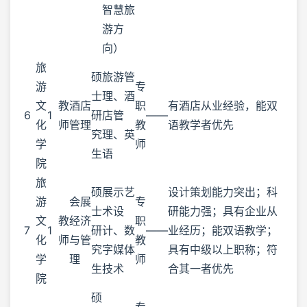
智慧旅
游方
向）
旅
硕
旅游管
游
专
士
理、酒
文
教
酒店
职
有酒店从业经验，能双
6
1
研
店管
——
化
师
管理
教
语教学者优先
究
理、英
学
师
生
语
院
旅
硕
展示艺
设计策划能力突出；科
游
会展
专
士
术设
研能力强；具有企业从
文
教
经济
职
7
1
研
计、数
——
业经历；能双语教学；
化
师
与管
教
究
字媒体
具有中级以上职称；符
学
理
师
生
技术
合其一者优先
院
硕
专