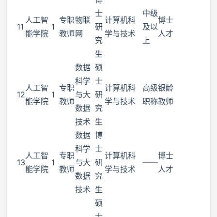
士
中级
人工智
专职
物联
计算机科
博士
11
1
研
及以
能学院
教师
网
学与技术
人才
究
上
生
数据
硕
科学
士
人工智
专职
计算机科
高级
银龄
12
1
与大
研
能学院
教师
学与技术
职称
教师
数据
究
技术
生
数据
博
科学
士
人工智
专职
计算机科
博士
13
1
与大
研
——
能学院
教师
学与技术
人才
数据
究
技术
生
硕
士