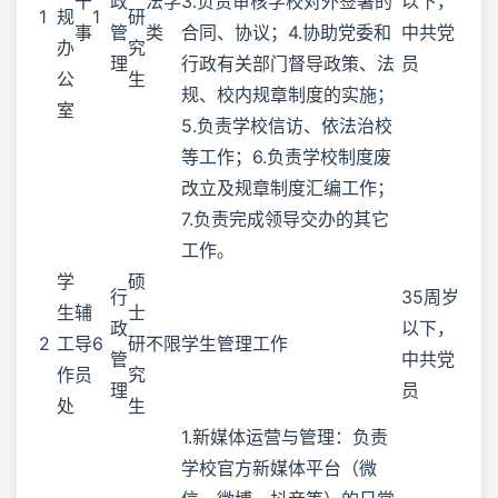
干
政
法学
3.负责审核学校对外签署的
以下，
1
规
1
研
事
管
类
合同、协议；4.协助党委和
中共党
办
究
理
行政有关部门督导政策、法
员
公
生
规、校内规章制度的实施；
室
5.负责学校信访、依法治校
等工作；6.负责学校制度废
改立及规章制度汇编工作；
7.负责完成领导交办的其它
工作。
学
硕
行
35周岁
生
辅
士
政
以下，
2
工
导
6
研
不限
学生管理工作
管
中共党
作
员
究
理
员
处
生
1.新媒体运营与管理：负责
学校官方新媒体平台（微