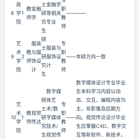
商
士
金融学
教
金融
职
8
学
1
研
等相关
——
——
师
学
教
院
究
专业
师
生
硕
艺
服装
专
士
服装与
术
教
与服
职
9
2
研
服饰设
——
本硕方向一致
学
师
饰设
教
究
计
院
计
师
生
数字媒体设计专业毕业
数字媒
生本科学习内容以动
硕
体艺
态、交互、编程内容为
艺
专
士
术/数
主，非影像及后期方
术
教
视觉
职
10
1
研
字媒体
——
向。视觉传达设计毕业
学
师
传达
教
究
技术/
生应掌握C4D、数字交
院
师
生
视觉传
互等新软件、新技术，