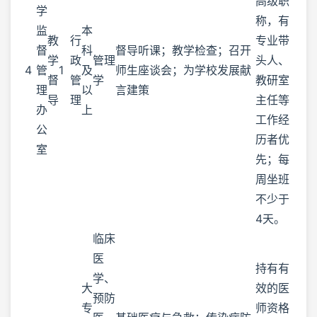
高级职
学
称，有
监
本
教
行
专业带
督
科
督导听课；教学检查；召开
学
政
管理
头人、
4
管
1
及
师生座谈会；为学校发展献
督
管
学
教研室
理
以
言建策
导
理
主任等
办
上
工作经
公
历者优
室
先；每
周坐班
不少于
4天。
临床
医
持有有
学、
大
效的医
预防
专
师资格