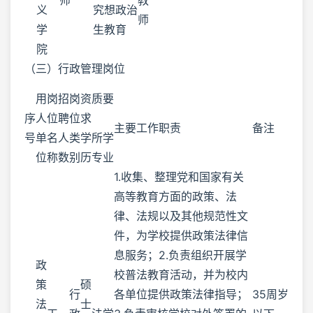
义
究
想政治
师
学
生
教育
院
（三）行政管理岗位
用
岗
招
岗
资质要
序
人
位
聘
位
求
主要工作职责
备注
号
单
名
人
类
学
所学
位
称
数
别
历
专业
1.收集、整理党和国家有关
高等教育方面的政策、法
律、法规以及其他规范性文
件，为学校提供政策法律信
息服务；2.负责组织开展学
政
校普法教育活动，并为校内
策
硕
行
各单位提供政策法律指导；
35周岁
法
士