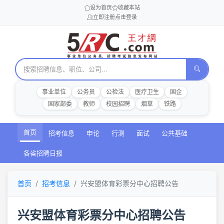
设为首页
收藏本站
立即注册
点击登录
事业单位
公务员
公检法
医疗卫生
国企
国家部委
教师
校园招聘
烟草
铁路
首页
招考信息
申论
行测
面试
公共基础
各省招聘日报
首页
招考信息
兴安盟体育彩票分中心招聘公告
兴安盟体育彩票分中心招聘公告