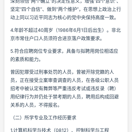
深刻领悟“两个确立”的决定性意义，增强“四个意识”、
坚定“四个自信”、做到“两个维护”，在思想上政治上行
动上同以习近平同志为核心的党中央保持高度一致。
4.年龄不超过40周岁（1986年6月1日后出生）。非北
京市常住户口人员须符合进京落户政策要求。
5.符合应聘岗位专业要求，具备与拟聘用岗位相适应
的素质和能力。
曾因犯罪受过刑事处罚的人员，曾被开除党籍的人
员，正在接受立案审查调查的人员，在各级公职人员
招考中被认定有舞弊等严重违反考试或违反录（聘）
用纪律行为并仍处于禁考期的人员，聘用后构成回避
关系的人员，不得报名。
（二）所学专业及工作经历要求
1.计算机科学与技术（0812）、控制科学与工程