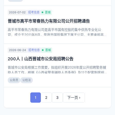
重症、生活不能自理患者的陪检工作； 4.院内输血辅助工作；5.护
理部安排的其他工作。 二、岗位要求 （一）基本条件： 1.拥护中国
共产党的领导，政治坚定，遵纪守法，品德良好； 2.爱岗敬业，服
2026-07-02
招考信息
晋城
从组织安排； 3.具备岗位要求的学历、专业、资格条件； 4.身体健
晋城市高平市常春热力有限公司公开招聘通告
康，具备正常履职的身体条件； 5.有下列情形之一的不得报名：
（1）曾因犯罪受过刑事处罚和曾被开除公职的； （2）有法律法规
高平市常春热力有限公司是高平市国有控股的集中供热专业化公
规定不得聘用等其他情形的。
司，成立于2011年8月，是我市国投集团下属子公司，主要承担高平
市的冬季供热保障工作。根据公司实际运营情况，现面向社会公开
招聘一线专业技术人员。有关事项如下： 一、招聘原则 坚持“公
开、透明、竞争、择优”的原则，严格按照规定要求和程序实施。
2026-06-24
招考信息
晋城
二、招聘名额 本次招聘电工岗5人、焊工岗5人，详见附件1。 三、
200人丨山西晋城市公安局招聘公告
报名条件 （一）拥护中华人民共和国宪法，拥护中国共产党领导和
社会主义制度。 （二）具有良好的政治素质和道德品行。 （三）具
晋城市公安局根据工作需要，拟组织开展2026年度公开招聘警务辅
有正常履行职责的身体条件和心理素质。 （四）认同公司发展的理
助人员工作，根据《山西省警务辅助人员条例》及11个配套制度规
念和模式，具有符合岗位要求的学历条件及工作经历。
定，现将有关事项公告如下： 一、招聘计划及岗位 晋城市公安局共
公务员
公检法
公开招聘200名警务辅助人员，其中，10名从警察类院校毕业生中
招聘，20名从退役军人中招聘，170名面向社会招聘，具体招聘岗
位、人数、资格等条件详见《晋城市公安局2026年度面向社会公开
1
2
3
下一页 ›
招聘警务辅助人员岗位表》（附件）。 二、招聘原则 1.坚持德才兼
备的原则； 2.坚持公开、平等、竞争、择优的原则； 3.坚持按需设
岗、按岗招聘的原则； 4.坚持优化结构、保障重点的原则。 三、招
聘条件