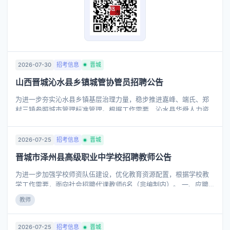
2026-07-30
招考信息
晋城
山西晋城沁水县乡镇城管协管员招聘公告
为进一步夯实沁水县乡镇基层治理力量，稳步推进嘉峰、端氏、郑
村三镇参照城市管理标准管理。根据工作需要，沁水县华舜人力资
源管理有限公司面向社会公开招聘乡镇城管协管员（劳务派遣）20
名，工作地点分别在嘉峰镇、端氏镇、郑村镇，现将有关招聘事项
公告如下： 一、招聘原则 （一）坚持德才兼备、按需配岗的用人原
2026-07-25
招考信息
晋城
则； （二）坚持公开、公平、竞争、择优的招聘原则。 二、招聘岗
晋城市泽州县高级职业中学校招聘教师公告
位及名额 招聘岗位 招聘岗位 招聘人数 性别 年龄要求 学历要求 乡
镇城管协管员 岗位1 15人 男 35周岁及以下（1990年8月及以后出
为进一步加强学校师资队伍建设，优化教育资源配置，根据学校教
生）退伍军人40周岁及以下（1985年8月及以后出生） 大专及以上
学工作需要，面向社会招聘代课教师6名（非编制内）。 一、应聘
岗位2 5人 女 三、岗位职责
条件 1.拥护中国共产党的领导，遵守中华人民共和国宪法 、法律 、
教师
法规，无违法违纪记录。 2.相貌端正，身体健康，具有良好的职业
道德，有较强的事业心和工作责任感。 3.教师需本科以上学历，有
相应的高中教师资格证。 二、招聘岗位 高中语文教师2人、高中数
2026-07-25
招考信息
晋城