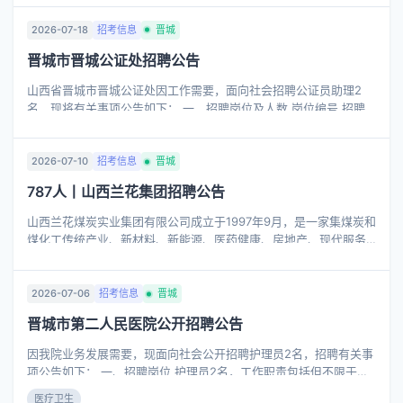
招聘岗位情况 招聘岗位均为非编制内岗位。 岗位及人数：数学、英
语、历史老师各1人，政治老师2人。 二、岗位要求 1.具有普通高校
2026-07-18
招考信息
晋城
本科及以上学历和相应的学位。具有教师资格证。 2.能独立完成常
晋城市晋城公证处招聘公告
规教学要求的各个环节（备课、讲课、批改作业、辅导、实验、检
测、成绩分析、评价等）。 三、报名联系人： 刘老师：
山西省晋城市晋城公证处因工作需要，面向社会招聘公证员助理2
13753692841 王老师：15803561041
名，现将有关事项公告如下： 一、招聘岗位及人数 岗位编号 招聘
岗位 招聘人数 学历要求 专业要求 政治面貌 备注 01 公证员助理 1
全日制本科及以上 法学 不限 限男性，晋城市城区户籍 02 公证员助
理 1 全日制本科及以上 法学 不限 限女性，晋城市城区户籍 二、招
2026-07-10
招考信息
晋城
聘条件 （一）基本条件 1.具有中华人民共和国国籍。拥护中华人民
787人丨山西兰花集团招聘公告
共和国宪法，拥护中国共产党领导和社会主义制度； 2.具有良好的
政治素质和道德品行； 3.年龄在1990年1月以后出生； 4.全日制本
山西兰花煤炭实业集团有限公司成立于1997年9月，是一家集煤炭和
科及以上学历，法学专业； 5.有志于长期从事公证行业； …
煤化工传统产业、新材料、新能源、医药健康、房地产、现代服务
业等多元产业为一体的综合能源企业集团，其中煤炭产能1830万吨/
年、尿素100万吨/年、己内酰胺14万吨/年，位列2025年中国能源
企业500强第223位。集团旗下核心控股企业山西兰花科技创业股份
2026-07-06
招考信息
晋城
有限公司为上海证券交易所上市公司。 为满足公司所属基层单位安
晋城市第二人民医院公开招聘公告
全生产建设需求，现公开招聘高校毕业生787人，具体如下： 一、
招聘岗位及具体人数 井下一线技术工人岗位775人； 地面一线技术
因我院业务发展需要，现面向社会公开招聘护理员2名，招聘有关事
工人岗位12人。 二、招聘条件 （一）学历及专业要求 专科及以上
项公告如下： 一、招聘岗位 护理员2名，工作职责包括但不限于：
学历毕业生。
1.为临床取药、送药；2.临床各类标本的转送，报告单的送达；3.危
医疗卫生