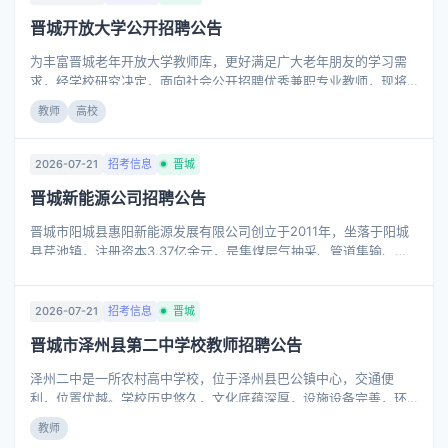
学教师1人 、 高中英语教师2人 、 高中化学教师1人。 三、招聘程
晋城开放大学公开招聘公告
序及安排 1.报名时间： 2026年7月25日至7月28日 应聘人员通过扫
描二维码填报个人信息。 2.面试 时间：2026年7月29日 8：30-
为丰富晋城老年开放大学教师库，更好满足广大老年朋友的学习需
10：30
求，经学校研究决定，面向社会公开招聘优秀兼职专业教师，现将
有关事项公告如下。 一 招聘专业及数量 戏曲表演专业1名，电子琴
教师
高校
专业1名。 二 聘任条件 1.政治立场坚定，拥护党的路线、方针、政
策。牢固树立“四个意识”，坚定“四个自信”，坚决做到“两个维护”，
热爱中国共产党、热爱祖国，热爱人民。热爱老年教育事业，尊重
2026-07-21
招考信息
晋城
爱护学员，具有高度的事业心、责任心，以及良好的职业道德。 2.
晋城新能源公司招聘公告
具备较高的专业知识水平和专业技能，具有本科以上(含本科)文化程
度，或相关专业中级以上专业技术职称。
晋城市阳城县惠阳新能源发展有限公司创立于2011年，坐落于阳城
县芹池镇，注册资本3.37亿余元，是集煤层气抽采、管道集输、燃
气供应于一体的全产业链新能源企业，主要承担县域煤矿瓦斯综合
治理、清洁能源稳定保供等重点工作。 因业务规模持续扩大，人才
需求增加，特委托山西鑫富源人力资源集团股份有限公司面向社会
2026-07-21
招考信息
晋城
开展公开招聘工作（项目编号：XFYZP-2026CZ059)），现将相关
晋城市泽州县第二中学校教师招聘公告
事项公告如下： 一、招聘原则 德才兼备、民主公开、公平竞争、择
优聘用的原则。 二、招聘岗位及人数 三、岗位职责 （一）人力资
泽州二中是一所农村高中学校，位于泽州县巴公镇中心，交通便
源总监岗位职责 1.
利，位置优越。学校历史悠久，文化底蕴深厚，设施设备完善，环
境整洁优美。 学校今年高一新生扩编，以致多个科目教师短缺，根
教师
据教育教学的实际需求，需要招聘一批新教师补足教学岗位。 一、