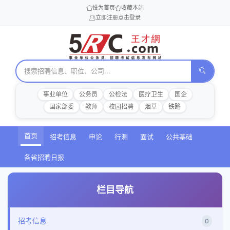
设为首页
收藏本站
立即注册
点击登录
事业单位
公务员
公检法
医疗卫生
国企
国家部委
教师
校园招聘
烟草
铁路
首页
招考信息
申论
行测
面试
公共基础
各省招聘日报
栏目导航
招考信息
0