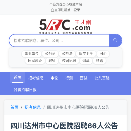
设为首页
收藏本站
立即注册
点击登录
事业单位
公务员
公检法
医疗卫生
国企
国家部委
教师
校园招聘
烟草
铁路
首页
招考信息
申论
行测
面试
公共基础
各省招聘日报
首页
招考信息
四川达州市中心医院招聘66人公告
四川达州市中心医院招聘66人公告